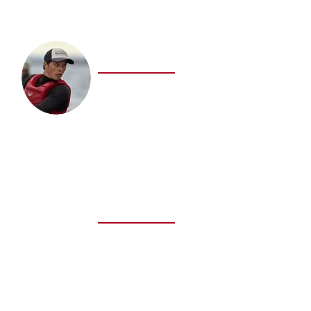
LOPEZ Tanguy
Moniteur de voile
Catamaran