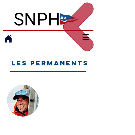
Les permanents
BLONDEL Cédric
Directeur
Entraîneur FFV
First Class 7.5
Pico & Rs-Feva