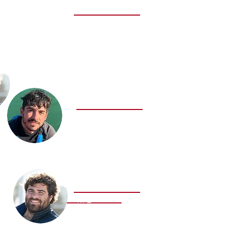
PATOLE Krys
Assistante Gestion
Communication
Secrétariat
LOYER Ferréol
Moniteur de voile
Optimist R2
Wing
GALAUP Baptiste
RTQ
Entraineur FFV
Optimist R1